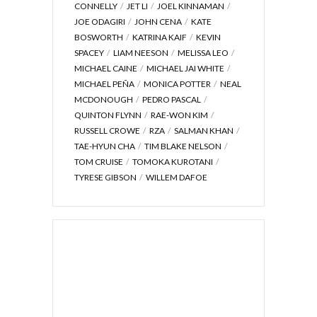
CONNELLY
JET LI
JOEL KINNAMAN
JOE ODAGIRI
JOHN CENA
KATE
BOSWORTH
KATRINA KAIF
KEVIN
SPACEY
LIAM NEESON
MELISSA LEO
MICHAEL CAINE
MICHAEL JAI WHITE
MICHAEL PEÑA
MONICA POTTER
NEAL
MCDONOUGH
PEDRO PASCAL
QUINTON FLYNN
RAE-WON KIM
RUSSELL CROWE
RZA
SALMAN KHAN
TAE-HYUN CHA
TIM BLAKE NELSON
TOM CRUISE
TOMOKA KUROTANI
TYRESE GIBSON
WILLEM DAFOE