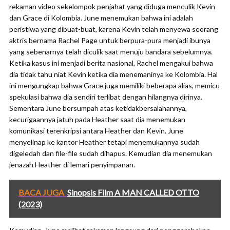
rekaman video sekelompok penjahat yang diduga menculik Kevin
dan Grace di Kolombia. June menemukan bahwa ini adalah
peristiwa yang dibuat-buat, karena Kevin telah menyewa seorang
aktris bernama Rachel Page untuk berpura-pura menjadi ibunya
yang sebenarnya telah diculik saat menuju bandara sebelumnya.
Ketika kasus ini menjadi berita nasional, Rachel mengakui bahwa
dia tidak tahu niat Kevin ketika dia menemaninya ke Kolombia. Hal
ini mengungkap bahwa Grace juga memiliki beberapa alias, memicu
spekulasi bahwa dia sendiri terlibat dengan hilangnya dirinya.
Sementara June bersumpah atas ketidakbersalahannya,
kecurigaannya jatuh pada Heather saat dia menemukan
komunikasi terenkripsi antara Heather dan Kevin. June
menyelinap ke kantor Heather tetapi menemukannya sudah
digeledah dan file-file sudah dihapus. Kemudian dia menemukan
jenazah Heather di lemari penyimpanan.
BACA JUGA
Sinopsis Film A MAN CALLED OTTO
(2023)