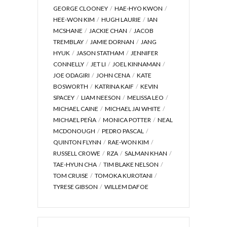
GEORGE CLOONEY
HAE-HYO KWON
HEE-WON KIM
HUGH LAURIE
IAN
MCSHANE
JACKIE CHAN
JACOB
TREMBLAY
JAMIE DORNAN
JANG
HYUK
JASON STATHAM
JENNIFER
CONNELLY
JET LI
JOEL KINNAMAN
JOE ODAGIRI
JOHN CENA
KATE
BOSWORTH
KATRINA KAIF
KEVIN
SPACEY
LIAM NEESON
MELISSA LEO
MICHAEL CAINE
MICHAEL JAI WHITE
MICHAEL PEÑA
MONICA POTTER
NEAL
MCDONOUGH
PEDRO PASCAL
QUINTON FLYNN
RAE-WON KIM
RUSSELL CROWE
RZA
SALMAN KHAN
TAE-HYUN CHA
TIM BLAKE NELSON
TOM CRUISE
TOMOKA KUROTANI
TYRESE GIBSON
WILLEM DAFOE